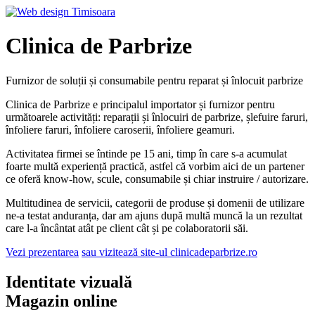
Clinica de Parbrize
Furnizor de soluții și consumabile pentru reparat și înlocuit parbrize
Clinica de Parbrize e principalul importator și furnizor pentru
următoarele activități: reparații și înlocuiri de parbrize, șlefuire faruri,
înfoliere faruri, înfoliere caroserii, înfoliere geamuri.
Activitatea firmei se întinde pe 15 ani, timp în care s-a acumulat
foarte multă experiență practică, astfel că vorbim aici de un partener
ce oferă know-how, scule, consumabile și chiar instruire / autorizare.
Multitudinea de servicii, categorii de produse și domenii de utilizare
ne-a testat anduranța, dar am ajuns după multă muncă la un rezultat
care l-a încântat atât pe client cât și pe colaboratorii săi.
Vezi prezentarea
sau vizitează
site-ul
clinicadeparbrize.ro
Identitate vizuală
Magazin online