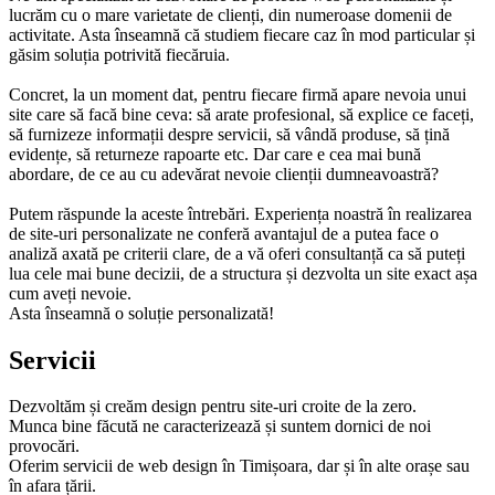
lucrăm cu o mare varietate de clienți, din numeroase domenii de
activitate. Asta înseamnă că studiem fiecare caz în mod particular și
găsim soluția potrivită fiecăruia.
Concret, la un moment dat, pentru fiecare firmă apare nevoia unui
site care să facă bine ceva: să arate profesional, să explice ce faceți,
să furnizeze informații despre servicii, să vândă produse, să țină
evidențe, să returneze rapoarte etc. Dar care e cea mai bună
abordare, de ce au cu adevărat nevoie clienții dumneavoastră?
Putem răspunde la aceste întrebări. Experiența noastră în realizarea
de site-uri personalizate ne conferă avantajul de a putea face o
analiză axată pe criterii clare, de a vă oferi consultanță ca să puteți
lua cele mai bune decizii, de a structura și dezvolta un site exact așa
cum aveți nevoie.
Asta înseamnă o soluție personalizată!
Servicii
Dezvoltăm și creăm design pentru site-uri croite de la zero.
Munca bine făcută ne caracterizează și suntem dornici de noi
provocări.
Oferim servicii de web design în Timișoara, dar și în alte orașe sau
în afara țării.